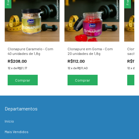
Clonapure Caramelo - Com
Clonapure em Goma - Com
Clonap
40 unidades de 1,8g
20 unidades de 1,8g
sachês
Uva
R$208,00
R$112,00
R$174
12
x
de
R$21,17
12
x
de
R$11,40
12
x
de
R
Departamentos
Início
Mais Vendidos