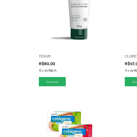
TEGUM
CLORES
R$80,00
R$47,
12
x
de
R$8,14
11
x
de
R$