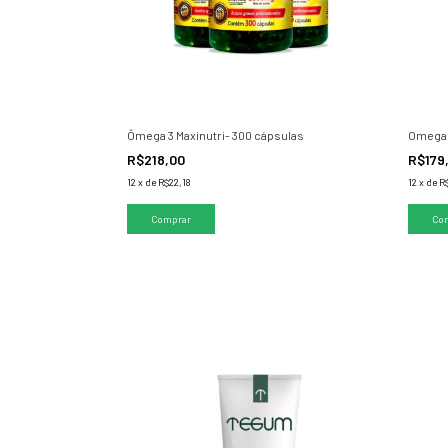
Ômega 3 Maxinutri- 300 cápsulas
Omega
R$218,00
R$179
12
x
de
R$22,18
12
x
de
R