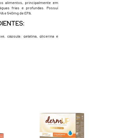
os alimentos, principalmente em
águas frias e profundas. Possui
HA e 540mg de EPA.
DIENTES:
xe, cápsula: gelatina, glicerina e
TÃO DE USO:
 3 cápsulas ao dia de preferência
ições.
RVAÇÃO:
 abrigo da luz, calor e umidade.
 consumir em até 60 dias.
MENTO:
rções.
ONTÉM GLÚTEN.