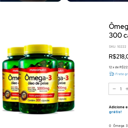
Ômega
300 c
SKU:
10222
R$218,
12
x de
R$22
Frete gr
Adicione 
grátis!
O Ômega 3 