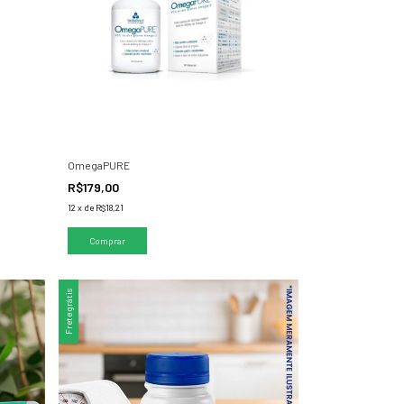
OmegaPURE
R$179,00
12
x
de
R$18,21
Frete grátis