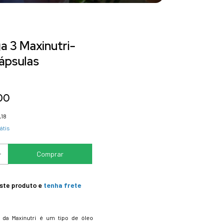
 3 Maxinutri-
ápsulas
00
,18
átis
este produto e
tenha frete
da Maxinutri é um tipo de óleo