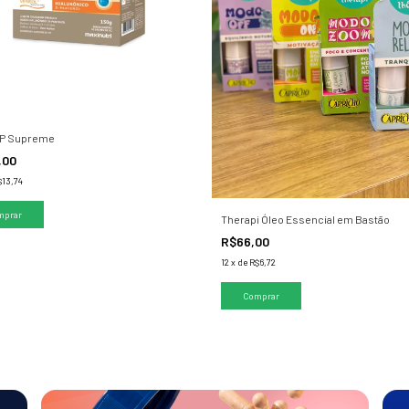
P Supreme
,00
$13,74
Therapi Óleo Essencial em Bastão
R$66,00
12
x
de
R$6,72