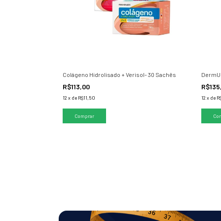
Colágeno Hidrolisado + Verisol- 30 Sachês
DermU
R$113,00
R$135
12
x
de
R$11,50
12
x
de
R