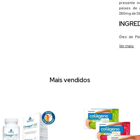
presente n
peixes de 
360mg de D
INGRE
Óleo de Pei
água.
Ver mais
SUGES
Ingerir 2 a
com as refe
Mais vendidos
CONSE
Conservar ao
Após aberto
RENDI
100 a 150 po
NÃO C