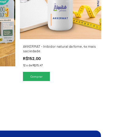
AKKERMAT - Inibidor natural da fome, 4x mais
saciedade.
R$152,00
12
x
de
R$15,47