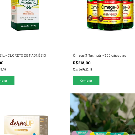
IL - CLORETO DE MAGNÉSIO
Ômega 3 Maxinutri- 300 cápsulas
00
R$218,00
5,16
12
x
de
R$22,18